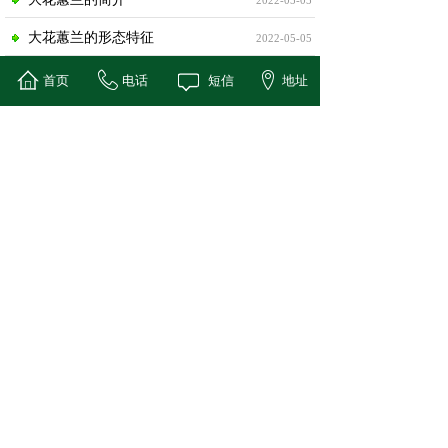
2022-05-05
大花蕙兰的形态特征
2022-05-05
大花蕙兰的病虫防治
2022-05-05
首页
电话
短信
地址
大花蕙兰的主要价值
2022-05-05
杜鹃花的简介
2022-05-05
查看更多
租赁流程
1、在线咨询
2、自选或推荐